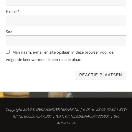
E-mail
*
Site
Mijn naam, e-mail en site opslaan in deze browser voor de
volgende keer wanneer ik een reactie plaats.
Copyright 2019 © DEKAASHOEKTERAAR.NL | KVK nr: 28 06 70 32 | BTW
nr: NL 8063.07.547.B01 | IBAN nr: NL93ABNA0844886831 | BIC
ABNANL2A