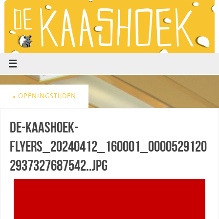
«
OPENINGSTIJDEN
de-kaashoek-
flyers_20240412_160001_0000529120
2937327687542..jpg