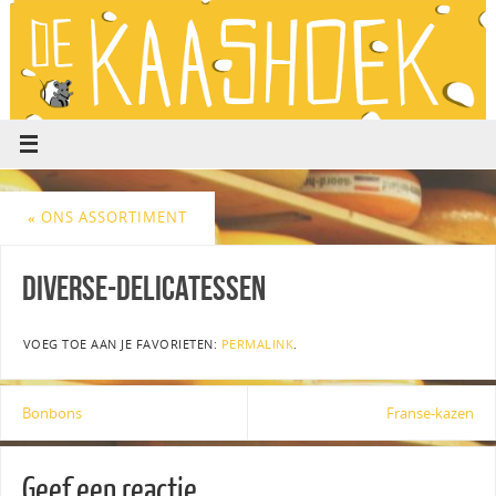
«
ONS ASSORTIMENT
Diverse-delicatessen
VOEG TOE AAN JE FAVORIETEN:
PERMALINK
.
Bonbons
Franse-kazen
Geef een reactie