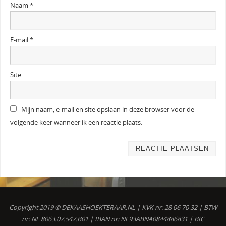
Naam
*
E-mail
*
Site
Mijn naam, e-mail en site opslaan in deze browser voor de
volgende keer wanneer ik een reactie plaats.
Copyright 2019 © DEKAASHOEKTERAAR.NL | KVK nr: 28 06 70 32 | BTW
nr: NL 8063.07.547.B01 | IBAN nr: NL93ABNA0844886831 | BIC