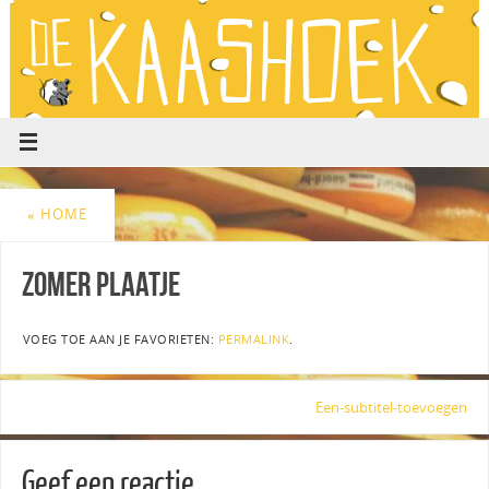
«
HOME
zomer plaatje
VOEG TOE AAN JE FAVORIETEN:
PERMALINK
.
Een-subtitel-toevoegen
Geef een reactie