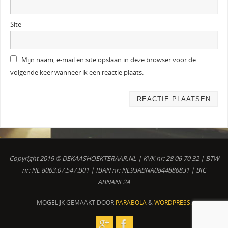
Site
Mijn naam, e-mail en site opslaan in deze browser voor de
volgende keer wanneer ik een reactie plaats.
Copyright 2019 © DEKAASHOEKTERAAR.NL | KVK nr: 28 06 70 32 | BTW
nr: NL 8063.07.547.B01 | IBAN nr: NL93ABNA0844886831 | BIC
ABNANL2A
MOGELIJK GEMAAKT DOOR
PARABOLA
&
WORDPRESS.