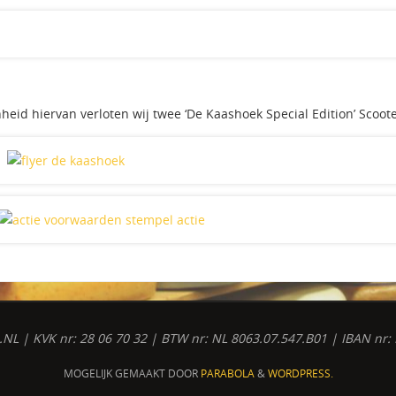
enheid hiervan verloten wij twee ‘De Kaashoek Special Edition’ Scoote
L | KVK nr: 28 06 70 32 | BTW nr: NL 8063.07.547.B01 | IBAN n
MOGELIJK GEMAAKT DOOR
PARABOLA
&
WORDPRESS.