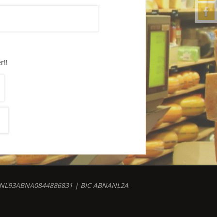
r!!
r: NL93ABNA0844886831 | BIC ABNANL2A