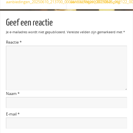
aanbiedingen_20250610_213700_00006103278626900070846.png
aanbiedingen_20250625_062122_0
Geef een reactie
Je e-mailadres wordt niet gepubliceerd.
Vereiste velden zijn gemarkeerd met
*
Reactie
*
Naam
*
E-mail
*