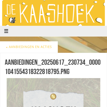
«
AANBIEDINGEN EN ACTIES
aanbiedingen_20250617_230734_0000
1041554318322818795.png