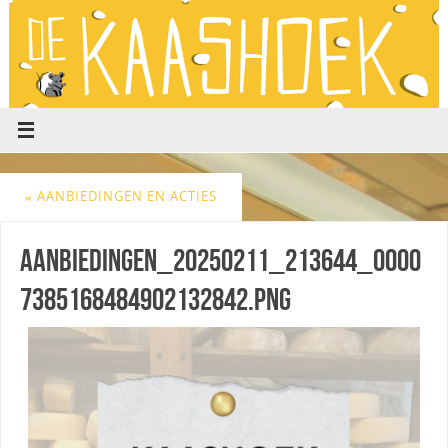
«
AANBIEDINGEN EN ACTIES
aanbiedingen_20250211_213644_0000
7385168484902132842.png